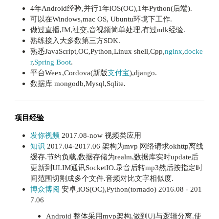
4年Android经验,并行1年iOS(OC),1年Python(后端).
可以在Windows,mac OS, Ubuntu环境下工作.
做过直播,IM,社交,音视频简单处理,有过ndk经验.
熟练接入大多数第三方SDK.
熟悉JavaScript,OC,Python,Linux shell,Cpp,
nginx
,
docke
r
,
Spring Boot
.
平台Weex,Cordova(新版
支付宝
),django.
数据库 mongodb,Mysql,Sqlite.
项目经验
发你视频
2017.08-now 视频类应用
知识
2017.04-2017.06 架构为mvp 网络请求okhttp离线
缓存.节约负载,数据存储为realm,数据库实时update后
更新到UI.IM通讯SocketIO.录音后转mp3然后按指定时
间范围切割成多个文件.音频对比文字相似度.
博众博阅
安卓,iOS(OC),Python(tornado) 2016.08 - 201
7.06
Android 整体采用mvp架构,做到UI与逻辑分离.使