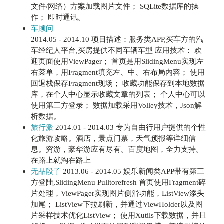
文件/网络）方案加载图片文件； SQLite数据库的操
作； 即时通讯。
车顾问
2014.05 - 2014.10 项目描述：服务类APP,买车方的汽
车经纪人平台,买房提供不同车辆车型 应用技术： 欢
迎页面使用ViewPager； 首页是用SlidingMenu实现左
右菜单，用Fragment填充左、中、右布局内容； 使用
回退栈保存Fragment现场； 收藏功能保存到本地数据
库，在个人中心显示收藏文章的列表； 个人中心可以
使用第三方登录； 数据加载采用Volley技术，Json解
析数据。
旅行派
2014.01 - 2014.03 专为自由行用户提供的个性
化旅游攻略。酒店，景点门票，天气预报等详细信
息。穷游，豪华游应有尽有。百度地图，全力支持。
在路上就淘在路上
无品段子
2013.06 - 2014.05 娱乐新闻类APP带有第三
方登陆,SlidingMenu Pulltorefresh 首页使用Fragment碎
片处理，ViewPager实现图片侧滑功能，ListView添头
加尾； ListView下拉刷新，并通过ViewHolder以及图
片采样技术优化ListView； 使用Xutils下载数据，并且