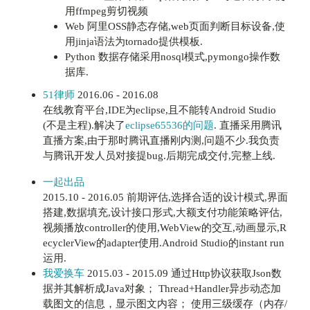
用ffmpeg剪切视频
Web 阿里OSS静态存储,web页面判断目标设备,使
用jinja语法为tornado提供模板.
Python 数据存储采用nosql模式,pymongo操作数
据库.
51律师
2016.06 - 2016.08
在线教育平台,IDE为eclipse,且不能转Android Studio
(不是主程).解决了
eclipse65536的问题
. 直播采用腾讯
直播方案,由于那时腾讯直播刚内测,问题不少.我负责
与腾讯开发人员对接提bug.后期完成交付,完整上线.
一起出品
2015.10 - 2016.05 前期评估,选择合适的设计模式,界面
搭建,数据填充,设计接口形式,大额支付功能策略评估,
视频播放controller的使用,WebView的交互,动画显示,R
ecyclerView的adapter使用.Android Studio的instant run
运用.
我爱换车
2015.03 - 2015.09 通过Http协议获取Json数
据并其解析成Java对象； Thread+Handler异步动态加
载图文的信息，显示图文内容； 使用三级缓存（内存/