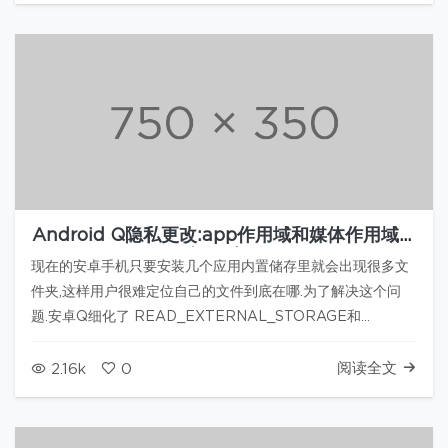
Android Q隐私更改:app作用域和媒体作用域存
储(译)部分
现在的安卓手机只要安装几个应用内置储存里就会出现很多文
件夹,这样用户很难定位自己的文件到底在哪.为了解决这个问
题.安卓Q细化了 READ_EXTERNAL_STORAGE和
WRITE_EXTERNAL_STORAGE两个权限. app在访问属于
自己特定的Media文件无需进行权限申请.这些更改会影响…
阅读全文
2.16k
0