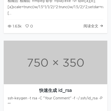
模糊后: 模糊前: ffmpeg 命令: ffplay.exe -vf split[a][b];
[a]scale=trunc(iw/1.5*1/1/2)*2:trunc(iw/1.5/2)*2,setdar=rati
[…
阅读全文
1.63k
0
快速生成 id_rsa
ssh-keygen -t rsa -C "Your Comment" -f ~/.ssh/id_rsa -P
""