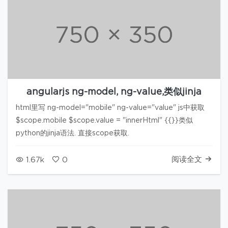
angularjs ng-model, ng-value,类似jinja
html里写 ng-model="mobile" ng-value="value" js中获取
$scope.mobile $scope.value = "innerHtml" {{}}类似
python的jinja语法. 直接scope获取.
阅读全文
1.67k
0