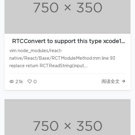
RTCConvert to support this type xcode11
react native
vim node_modules/react-
native/React/Base/RCTModuleMethod.mm line 93
replace return RCTReadString(input,
"__attribute__((unused))") || RCTReadString(in…
阅读全文
2.1k
0