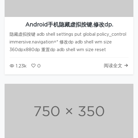
Android手机隐藏虚拟按键,修改dp.
隐藏虚拟按键 adb shell settings put global policy_control
immersive.navigation=* 修改dp adb shell wm size
360dpx880dp 重置dp adb shell wm size reset
阅读全文
1.23k
0