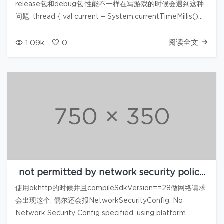
release包和debug包,性能不一样在写游戏的时候会遇到这种
问题. thread { val current = System.currentTimeMillis()
repeat(20 * 1000) { val view = …
阅读全文
1.09k
0
not permitted by network security policy
error
使用okhttp的时候并且compileSdkVersion==28做网络请求
会出现这个. 偶尔还会报NetworkSecurityConfig: No
Network Security Config specified, using platform