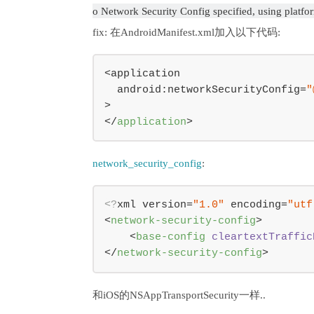
o Network Security Config specified, using platfo
fix: 在AndroidManifest.xml加入以下代码:
<application

  android:networkSecurityConfig=
"
</
application
>
network_security_config
:
<?
xml version=
"1.0"
 encoding=
"utf
<
network-security-config
>
<
base-config
cleartextTraffic
</
network-security-config
>
和iOS的NSAppTransportSecurity一样..