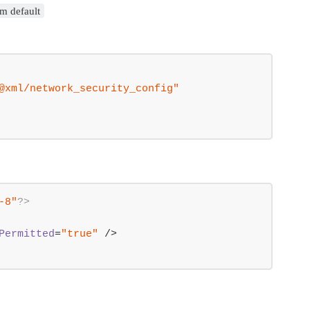
rm default
@xml/network_security_config"
-8"
?>
Permitted
=
"true"
 />