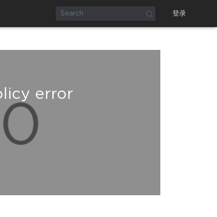
登录
licy error