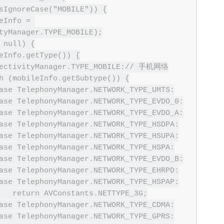
tyManager.TYPE_MOBILE);

E_3G;
