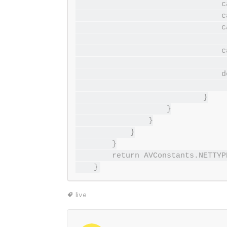
                                case TelephonyManager.NETWORK_TYPE_EDGE:

                                case TelephonyManager.NETWORK_TYPE_1xRTT:

                                case TelephonyManager.NETWORK_TYPE_IDEN:

                                    return AVConstants.NETTYP
                                case TelephonyManager.NETWORK_TYPE_LTE:

                                    return AVConstants.NETTYP
                                default:

                                    return AVConstants.NETTYPE_
                            }

                    }

                }

            }

        }

        return AVConstants.NETTYPE_NONE;

live