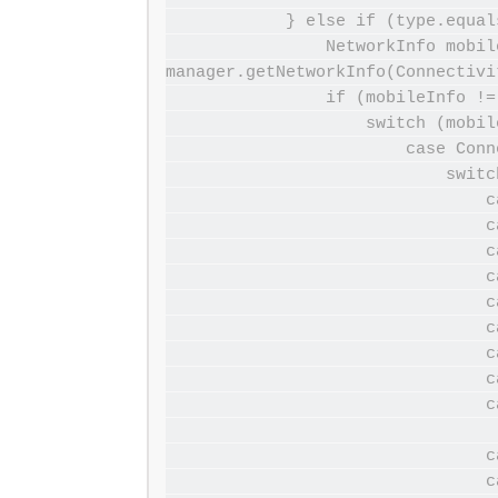
            } else if (type.equalsIgnoreCase("MOBILE")) {

                NetworkInfo mobileInfo = 
manager.getNetworkInfo(Connectivi
                if (mobileInfo != null) {

                    switch (mobileInfo.getType()) {

                        case ConnectivityManager.TYPE_MOBILE:// 手机网络

                            switch (mobileInfo.getSubtype()) {

                                case TelephonyManager.NETWORK_TYPE_UMTS:

                                case TelephonyManager.NETWORK_TYPE_EVDO_0:

                                case TelephonyManager.NETWORK_TYPE_EVDO_A:

                                case TelephonyManager.NETWORK_TYPE_HSDPA:

                                case TelephonyManager.NETWORK_TYPE_HSUPA:

                                case TelephonyManager.NETWORK_TYPE_HSPA:

                                case TelephonyManager.NETWORK_TYPE_EVDO_B:

                                case TelephonyManager.NETWORK_TYPE_EHRPD:

                                case TelephonyManager.NETWORK_TYPE_HSPAP:

                                    return AVConstants.NETTYP
                                case TelephonyManager.NETWORK_TYPE_CDMA:

                                case TelephonyManager.NETWORK_TYPE_GPRS:
