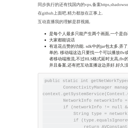
同步执行的还有找国内的vps,备案https,shadow
在github上面吧.精力都放在正事上.
互动直播我的理解是群视频,
是每个人最多只能产生两个画面,一个是自己
大家都能说话
有送花点赞的功能. sdk中的jar包太多
单的. 移动端这边只要找一个可以播放flv或者
者移动端推流,不过HLS格式延时太高,flv的
并且备案,还有把互动直播这边弄好.好久
public static int getNetWorkType(
        ConnectivityManager manager = (ConnectivityManager) 
context.getSystemService(Context.
        NetworkInfo networkInfo = manager.getActiveNetworkInfo();

        if (networkInfo != null && networkInfo.isConnected()) {

            String type = networkInfo.getTypeName();

            if (type.equalsIgnoreCase("WIFI")) {

                return AVConstants.NETTYPE_WIFI;
