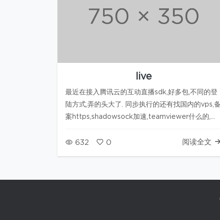
live
最近在接入腾讯云的互动直播sdk,好多包,不同的登
陆方式,弄的头大了. 同步执行的还有找国内的vps,
案https,shadowsock加速,teamviewer什么的,学
生机不好找.只能老老实实的放在github上面吧.精力
都放在正事上. 互动直播我的理解是群视频, 是每个
阅读全文
632
0
人最多只能产生两个画面…