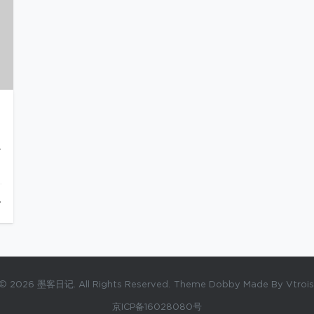
备
© 2026 墨客日记. All Rights Reserved.
Theme Dobby Made By Vtrois
京ICP备16028080号