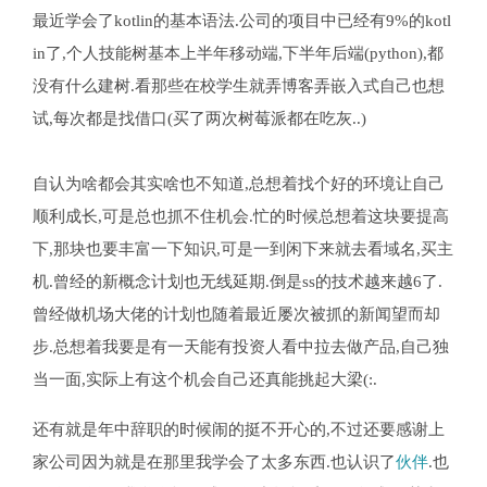
最近学会了kotlin的基本语法.公司的项目中已经有9%的kotl
in了,个人技能树基本上半年移动端,下半年后端(python),都
没有什么建树.看那些在校学生就弄博客弄嵌入式自己也想
试,每次都是找借口(买了两次树莓派都在吃灰..)
自认为啥都会其实啥也不知道,总想着找个好的环境让自己
顺利成长,可是总也抓不住机会.忙的时候总想着这块要提高
下,那块也要丰富一下知识,可是一到闲下来就去看域名,买主
机.曾经的新概念计划也无线延期.倒是ss的技术越来越6了.
曾经做机场大佬的计划也随着最近屡次被抓的新闻望而却
步.总想着我要是有一天能有投资人看中拉去做产品,自己独
当一面,实际上有这个机会自己还真能挑起大梁(:.
还有就是年中辞职的时候闹的挺不开心的,不过还要感谢上
家公司因为就是在那里我学会了太多东西.也认识了
伙伴
.也