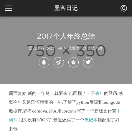
墨客日记
2017个人年终总结
2017-12-23
1k 次阅读
0 人点赞
周而复始,新的一年马上就要来了.回顾了一下
去年
的经历.感
慨今年又是浑浑噩噩的一年.了解了python后端和mongodb
数据库,还有cordova,并且用cordova写了一个新版支付宝
中
间件
.很久没有写iOS了.最近还买了一个
笔记本
顶配用了好
多钱.