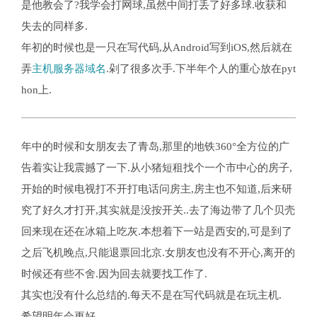
是他教会了?我学会打网球,虽然中间打丢了好多球.收获和
失去的同样多.
年初的时候也是一只在写代码,从Android写到iOS,然后就在
弄
主机服务器域名
.剁了很多次手.下半年个人的重心放在pyt
hon上.
年中的时候和女朋友去了青岛,那里的地铁360°全方位的广
告着实让我震撼了一下.从小猪短租找个一个市中心的房子,
开始的时候电视打不开打电话问房主,房主也不知道,后来研
究了好久才打开,其实就是没按开关..去了海边带了几个贝壳
回来现在还在冰箱上吃灰.本想着下一站是西安的,可是到了
之后飞机晚点,只能退票回北京.女朋友也没有不开心,离开的
时候还有些不舍.因为回去就要找工作了.
其实也没有什么总结的.每天不是在写代码就是在玩主机.
希望明年会更好.