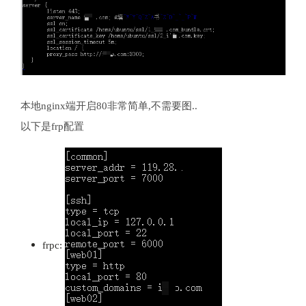
本地nginx端开启80非常简单,不需要图..
以下是frp配置
frpc: