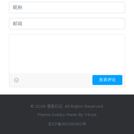
© 2026 墨客日记. All Rights Reserved.
Theme Dobby Made By Vtrois.
京ICP备16028080号