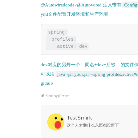
@Autowiredcode>@Autowired 注入带有
Config
yml文件配置开发环境和生产环境
spring:

  profiles:

dev对应的另外一个==同名+dev+后缀==的文件例如 app
可以用
java -jar your.jar --spring.profiles.active=
github
SpringBoot
TestSmirk
这个人太懒什么东西都没留下