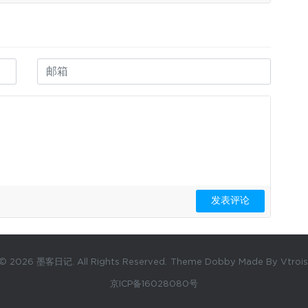
© 2026 墨客日记. All Rights Reserved.
Theme Dobby Made By Vtrois
京ICP备16028080号