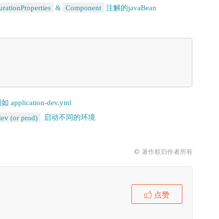
urationProperties
&
Component
注解的javaBean
lication-dev.yml
dev (or prod)
© 著作权归作者所有
点赞