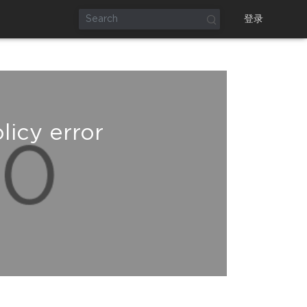
登录
licy error