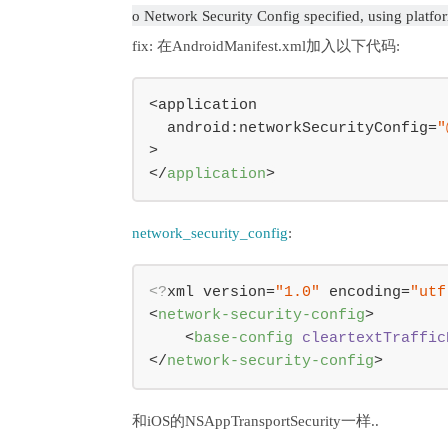
o Network Security Config specified, using platfo
fix: 在AndroidManifest.xml加入以下代码:
<application

  android:networkSecurityConfig=
"
</
application
>
network_security_config
:
<?
xml version=
"1.0"
 encoding=
"utf
<
network-security-config
>
<
base-config
cleartextTraffic
</
network-security-config
>
和iOS的NSAppTransportSecurity一样..