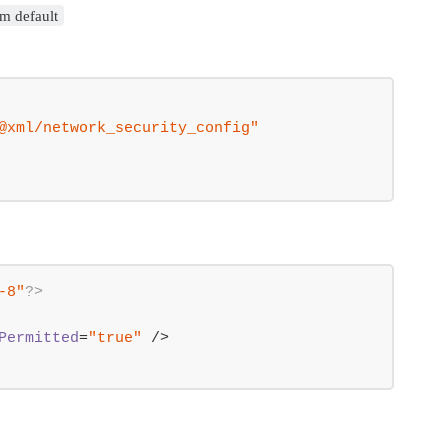
rm default
@xml/network_security_config"
-8"
?>
Permitted
=
"true"
 />