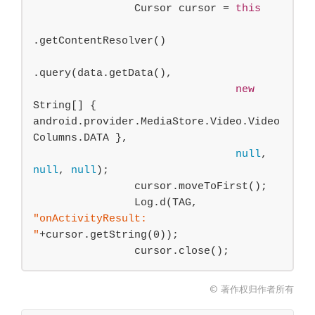
                Cursor cursor = 
this
.getContentResolver()

.query(data.getData(),

new
String[] { 
android.provider.MediaStore.Video.Video
Columns.DATA },

null
, 
null
, 
null
);

                cursor.moveToFirst();

                Log.d(TAG, 
"onActivityResult: 
"
+cursor.getString(
0
));

                cursor.close();
© 著作权归作者所有