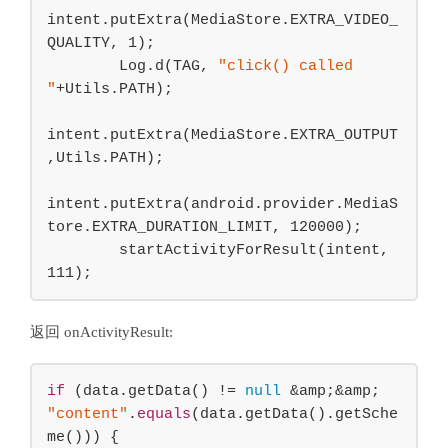
intent.putExtra(MediaStore.EXTRA_VIDEO_
QUALITY, 
1
);

        Log.d(TAG, 
"click() called 
"
+Utils.PATH);

intent.putExtra(MediaStore.EXTRA_OUTPUT
,Utils.PATH);

intent.putExtra(android.provider.MediaS
tore.EXTRA_DURATION_LIMIT, 
120000
);

        startActivityForResult(intent, 
111
);
返回 onActivityResult:
if
 (data.getData() != 
null
 &amp;&amp; 
"content"
.
equals
(data.getData().getSche
me())) {
