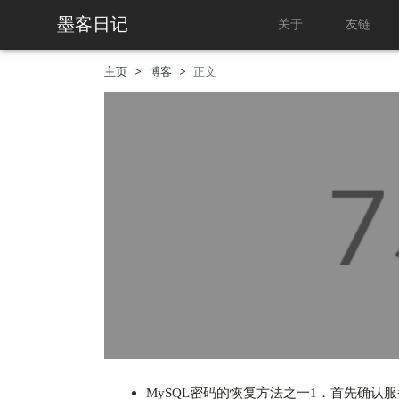
墨客日记
关于
友链
主页
博客
正文
MySQL密码的恢复方法之一1．首先确认