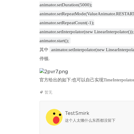
animator.setDuration(5000);
animator.setRepeatMode(ValueAnimator.RESTART
animator.setRepeatCount(-1);
animator.setInterpolator(new LinearInterpolator());
animator.start();
其中
animator.setInterpolator(new LinearInterpola
停顿.
官方给出的如下:也可以自己实现TimeInterpol
暂无
TestSmirk
这个人太懒什么东西都没留下