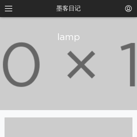
墨客日记
lamp