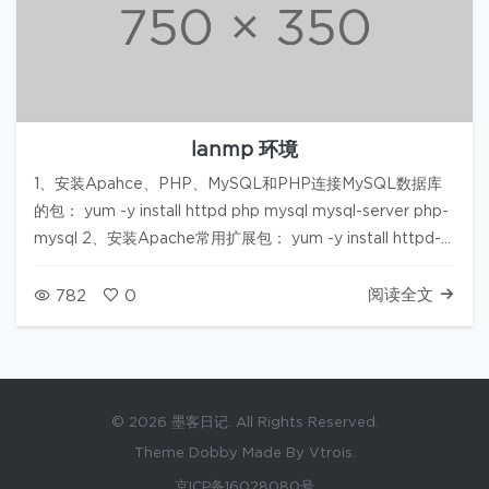
lanmp 环境
1、安装Apahce、PHP、MySQL和PHP连接MySQL数据库
的包： yum -y install httpd php mysql mysql-server php-
mysql 2、安装Apache常用扩展包： yum -y install httpd-
manual mod_ssl mod_p…
阅读全文
782
0
© 2026 墨客日记. All Rights Reserved.
Theme Dobby Made By Vtrois.
京ICP备16028080号