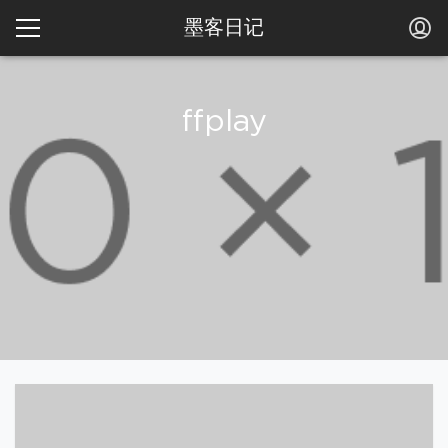
墨客日记
ffplay