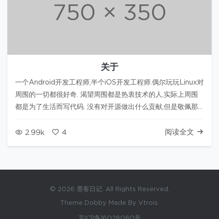
关于
一个Android开发工程师,半个iOS开发工程师.偶尔玩玩Linux对
周围的一切都很好奇. 渴望周围都是热衷技术的人,实际上周围
都是为了生活而写代码. 没有对开源做出什么贡献,但是敬佩那
些写开源代码的人. 渴望全栈,并且慢慢全栈. detail: vps: 腾讯
云 domain: 中资源 ssl:…
阅读全文
2.99k
4
© 2026 墨客日记. All Rights Reserved.
Theme Dobby Made By Vtrois.
京ICP备16028080号