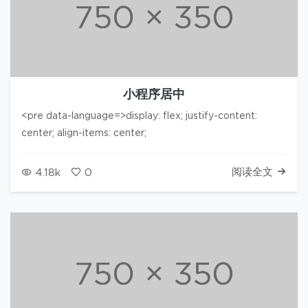
小程序居中
<pre data-language=>display: flex; justify-content:
center; align-items: center;
阅读全文
4.18k
0