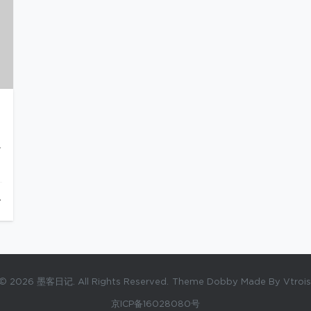
备
© 2026 墨客日记. All Rights Reserved.
Theme Dobby Made By Vtrois
京ICP备16028080号