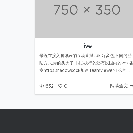
live
最近在接入腾讯云的互动直播sdk,好多包,不同的登
陆方式,弄的头大了. 同步执行的还有找国内的vps,
案https,shadowsock加速,teamviewer什么的,学
生机不好找.只能老老实实的放在github上面吧.精力
都放在正事上. 互动直播我的理解是群视频, 是每个
阅读全文
632
0
人最多只能产生两个画面…