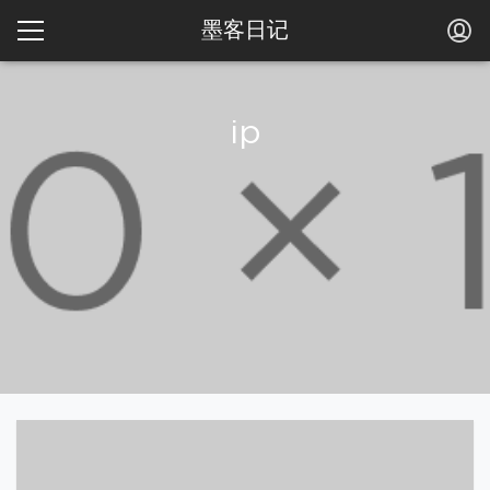
墨客日记
ip